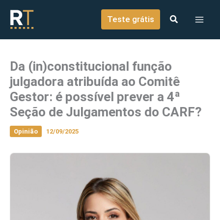
o
Ir para o conteúdo
conteúdo
Teste grátis
Da (in)constitucional função
julgadora atribuída ao Comitê
Gestor: é possível prever a 4ª
Seção de Julgamentos do CARF?
Opinião
12/09/2025