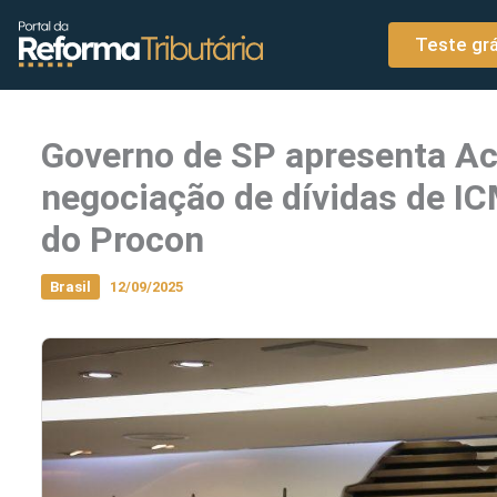
o
Ir para o conteúdo
conteúdo
Teste grá
Governo de SP apresenta Ac
negociação de dívidas de I
do Procon
Brasil
12/09/2025