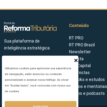
Conteúdo
RT PRO
Sua plataforma de
RT PRO Brazil
inteligência estratégica
Newsletter
Revista
Tax Capital
Utilizamos cookies para aprimorar sua experiência
Colunistas
de navegação, exibir anúncios ou conteúdo
E-books e estudos
personalizado e analisar nosso tráfego. Ao clicar
Cursos e mentorias
em “Aceitar todos”, você concorda com nosso uso
de cookies.
Vídeos e podcasts
Aceitar todos