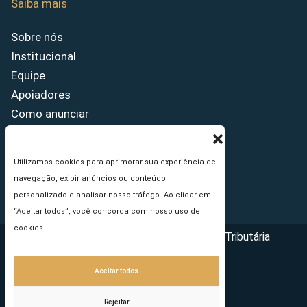
Saiba mais
Sobre nós
Institucional
Equipe
Apoiadores
Como anunciar
Fale conosco
Termos de uso
Utilizamos cookies para aprimorar sua experiência de
Política de privacidade
navegação, exibir anúncios ou conteúdo
Princípios Editoriais
personalizado e analisar nosso tráfego. Ao clicar em
“Aceitar todos”, você concorda com nosso uso de
cookies.
Copyright © 2026 - Portal da Reforma Tributária
Aceitar todos
Rejeitar