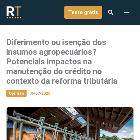
o
Ir para o conteúdo
conteúdo
Teste grátis
Diferimento ou isenção dos
insumos agropecuários?
Potenciais impactos na
manutenção do crédito no
contexto da reforma tributária
Opinião
06/07/2025