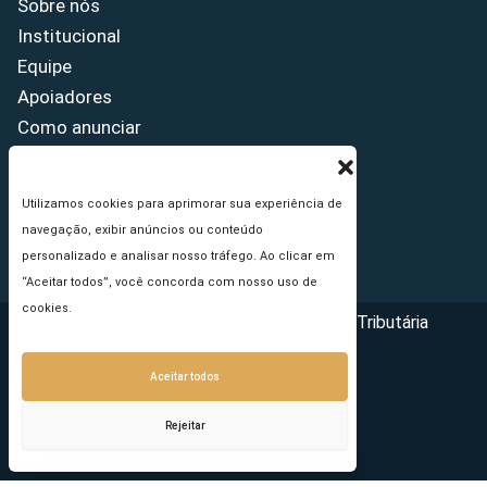
Sobre nós
Institucional
Equipe
Apoiadores
Como anunciar
Fale conosco
Termos de uso
Utilizamos cookies para aprimorar sua experiência de
Política de privacidade
navegação, exibir anúncios ou conteúdo
Princípios Editoriais
personalizado e analisar nosso tráfego. Ao clicar em
“Aceitar todos”, você concorda com nosso uso de
cookies.
Copyright © 2026 - Portal da Reforma Tributária
Aceitar todos
Rejeitar