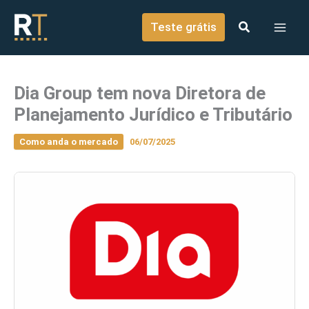
o
Ir para o conteúdo
conteúdo
Teste grátis
Dia Group tem nova Diretora de
Planejamento Jurídico e Tributário
Como anda o mercado
06/07/2025