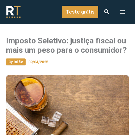
o
Ir para o conteúdo
conteúdo
Teste grátis
Imposto Seletivo: justiça fiscal ou
mais um peso para o consumidor?
Opinião
09/04/2025