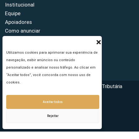
Institucional
Equipe
Apoiadores
Como anunciar
Fale conosco
Termos de uso
Utilizamos cookies para aprimorar sua experiência de
Política de privacidade
navegação, exibir anúncios ou conteúdo
Princípios Editoriais
personalizado e analisar nosso tráfego. Ao clicar em
“Aceitar todos”, você concorda com nosso uso de
cookies.
Copyright © 2026 - Portal da Reforma Tributária
Aceitar todos
Rejeitar
Seu e-mail