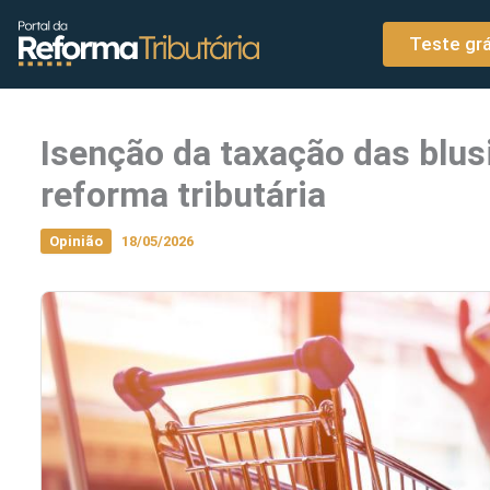
o
Ir para o conteúdo
conteúdo
Teste grá
Isenção da taxação das blus
reforma tributária
Opinião
18/05/2026