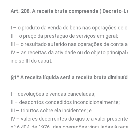
Art. 208. A receita bruta compreende ( Decreto-Lei 
I – o produto da venda de bens nas operações de c
II – o preço da prestação de serviços em geral;
III – o resultado auferido nas operações de conta al
IV – as receitas da atividade ou do objeto principa
inciso III do caput.
§1º A receita líquida será a receita bruta diminuída
I – devoluções e vendas canceladas;
II – descontos concedidos incondicionalmente;
III – tributos sobre ela incidentes; e
IV – valores decorrentes do ajuste a valor presente, 
nº 6.404, de 1976 , das operações vinculadas à rece