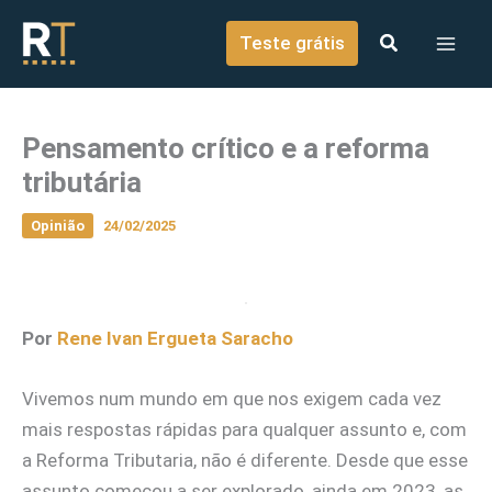
o
Ir para o conteúdo
conteúdo
Teste grátis
Pensamento crítico e a reforma
tributária
Opinião
24/02/2025
Por
Rene Ivan Ergueta Saracho
Vivemos num mundo em que nos exigem cada vez
mais respostas rápidas para qualquer assunto e, com
a Reforma Tributaria, não é diferente. Desde que esse
assunto começou a ser explorado, ainda em 2023, as