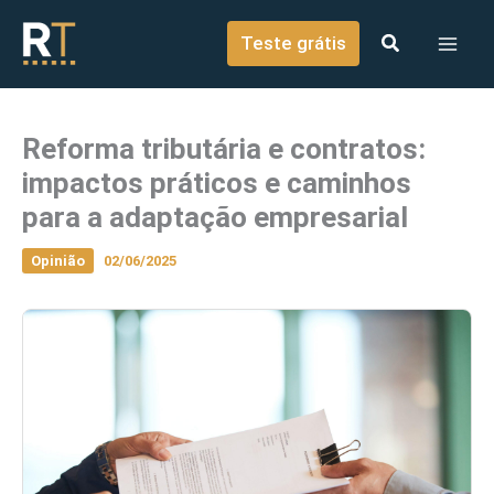
o
Ir para o conteúdo
conteúdo
Teste grátis
Reforma tributária e contratos:
impactos práticos e caminhos
para a adaptação empresarial
Opinião
02/06/2025