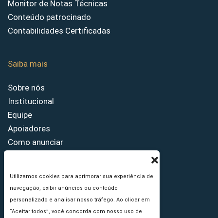
Monitor de Notas Técnicas
Conteúdo patrocinado
Contabilidades Certificadas
Saiba mais
Sobre nós
Institucional
Equipe
Apoiadores
Como anunciar
Fale conosco
Termos de uso
Utilizamos cookies para aprimorar sua experiência de
Política de privacidade
navegação, exibir anúncios ou conteúdo
Princípios Editoriais
personalizado e analisar nosso tráfego. Ao clicar em
“Aceitar todos”, você concorda com nosso uso de