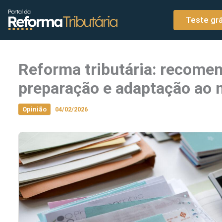
o
Ir para o conteúdo
conteúdo
Teste grá
Reforma tributária: recome
preparação e adaptação ao 
Opinião
04/02/2026