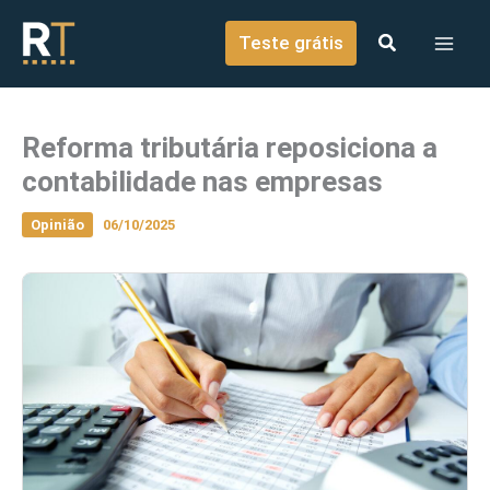
o
Ir para o conteúdo
conteúdo
Teste grátis
Reforma tributária reposiciona a
contabilidade nas empresas
Opinião
06/10/2025