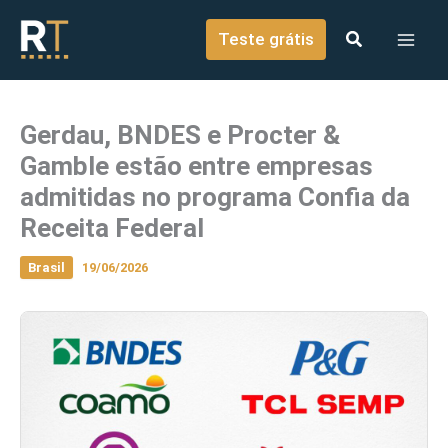
o
Ir para o conteúdo
conteúdo
Teste grátis
Gerdau, BNDES e Procter &
Gamble estão entre empresas
admitidas no programa Confia da
Receita Federal
Brasil
19/06/2026