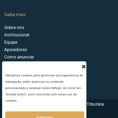
Saiba mais
Sobre nós
Institucional
Equipe
Apoiadores
Como anunciar
Fale conosco
Termos de uso
Utilizamos cookies para aprimorar sua experiência de
Política de privacidade
navegação, exibir anúncios ou conteúdo
Princípios Editoriais
personalizado e analisar nosso tráfego. Ao clicar em
“Aceitar todos”, você concorda com nosso uso de
cookies.
Copyright © 2026 - Portal da Reforma Tributária
Aceitar todos