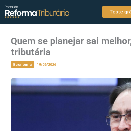
o
Ir para o conteúdo
conteúdo
Teste grá
Quem se planejar sai melhor
tributária
Economia
19/06/2026