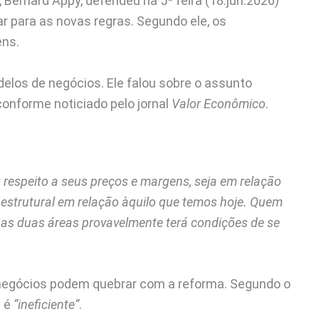
 Bernard Appy, defendeu na 5ª feira (18.jun.2026)
r para as novas regras. Segundo ele, os
ens.
elos de negócios. Ele falou sobre o assunto
onforme noticiado pelo jornal
Valor Econômico
.
 respeito a seus preços e margens, seja em relação
estrutural em relação àquilo que temos hoje. Quem
sas duas áreas provavelmente terá condições de se
negócios podem quebrar com a reforma. Segundo o
m é
“ineficiente”
.