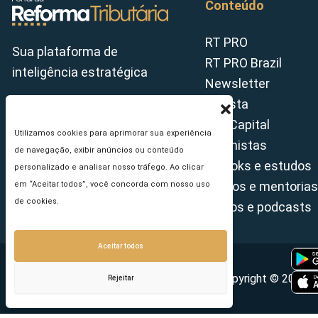
Conteúdo
RT PRO
Sua plataforma de
RT PRO Brazil
inteligência estratégica
Newsletter
Revista
Tax Capital
Utilizamos cookies para aprimorar sua experiência
Colunistas
de navegação, exibir anúncios ou conteúdo
E-books e estudos
personalizado e analisar nosso tráfego. Ao clicar
Cursos e mentorias
em “Aceitar todos”, você concorda com nosso uso
de cookies.
Vídeos e podcasts
Aceitar todos
Copyright © 2026 - 
Rejeitar