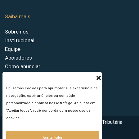
Saiba mais
Sobre nós
Institucional
Equipe
Apoiadores
Como anunciar
Fale conosco
Termos de uso
Utilizamos cookies para aprimorar sua experiência de
Política de privacidade
navegação, exibir anúncios ou conteúdo
Princípios Editoriais
personalizado e analisar nosso tráfego. Ao clicar em
“Aceitar todos”, você concorda com nosso uso de
cookies.
Copyright © 2026 - Portal da Reforma Tributária
Aceitar todos