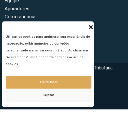
Equipe
Apoiadores
Como anunciar
Fale conosco
Termos de uso
Utilizamos cookies para aprimorar sua experiência de
Política de privacidade
navegação, exibir anúncios ou conteúdo
Princípios Editoriais
personalizado e analisar nosso tráfego. Ao clicar em
“Aceitar todos”, você concorda com nosso uso de
cookies.
Copyright © 2026 - Portal da Reforma Tributária
Aceitar todos
Rejeitar
Seu e-mail