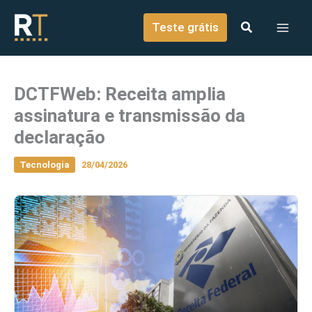
o
Ir para o conteúdo
conteúdo
Teste grátis
DCTFWeb: Receita amplia
assinatura e transmissão da
declaração
Tecnologia
28/04/2026