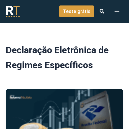
o
Ir para o conteúdo
conteúdo
Teste grátis
Declaração Eletrônica de
Regimes Específicos