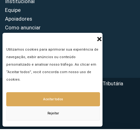
Institucional
Equipe
Apoiadores
Como anunciar
Fale conosco
Termos de uso
Utilizamos cookies para aprimorar sua experiência de
Política de privacidade
navegação, exibir anúncios ou conteúdo
Princípios Editoriais
personalizado e analisar nosso tráfego. Ao clicar em
“Aceitar todos”, você concorda com nosso uso de
cookies.
Copyright © 2026 - Portal da Reforma Tributária
Aceitar todos
Rejeitar
Seu e-mail