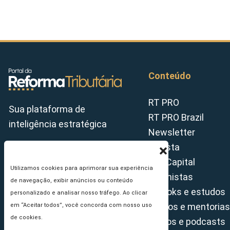
Conteúdo
RT PRO
Sua plataforma de
RT PRO Brazil
inteligência estratégica
Newsletter
Revista
Tax Capital
Utilizamos cookies para aprimorar sua experiência
Colunistas
de navegação, exibir anúncios ou conteúdo
E-books e estudos
personalizado e analisar nosso tráfego. Ao clicar
Cursos e mentorias
em “Aceitar todos”, você concorda com nosso uso
de cookies.
Vídeos e podcasts