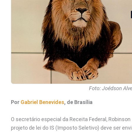
Foto: Joédson Alve
Por
Gabriel Benevides
, de Brasília
O secretário especial da Receita Federal, Robinson B
projeto de lei do IS (Imposto Seletivo) deve ser e