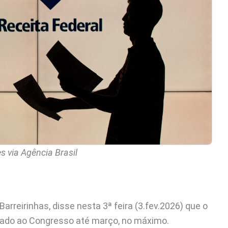
s via Agência Brasil
arreirinhas, disse nesta 3ª feira (3.fev.2026) que o
nviado ao Congresso até março, no máximo.