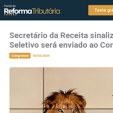
o
Ir para o conteúdo
conteúdo
Teste grá
Secretário da Receita sinal
Seletivo será enviado ao C
Congresso
03/02/2026