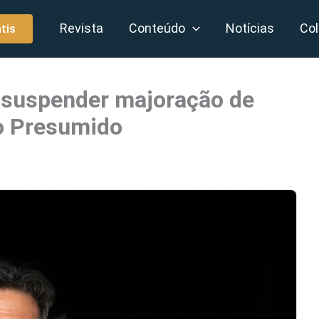
Revista
Conteúdo
Notícias
Col
tis
 suspender majoração de
o Presumido