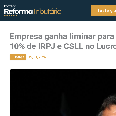
o
Ir para o conteúdo
conteúdo
Teste grá
Empresa ganha liminar para
10% de IRPJ e CSLL no Lucr
Justiça
29/01/2026