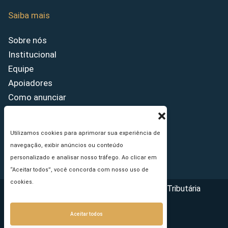
Saiba mais
Sobre nós
Institucional
Equipe
Apoiadores
Como anunciar
Fale conosco
Termos de uso
Utilizamos cookies para aprimorar sua experiência de
Política de privacidade
navegação, exibir anúncios ou conteúdo
Princípios Editoriais
personalizado e analisar nosso tráfego. Ao clicar em
“Aceitar todos”, você concorda com nosso uso de
cookies.
Copyright © 2026 - Portal da Reforma Tributária
Aceitar todos