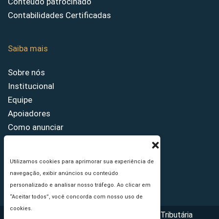
Conteúdo patrocinado
Contabilidades Certificadas
Saiba mais
Sobre nós
Institucional
Equipe
Apoiadores
Como anunciar
Fale conosco
Termos de uso
Utilizamos cookies para aprimorar sua experiência de
Política de privacidade
navegação, exibir anúncios ou conteúdo
Princípios Editoriais
personalizado e analisar nosso tráfego. Ao clicar em
“Aceitar todos”, você concorda com nosso uso de
cookies.
Copyright © 2026 - Portal da Reforma Tributária