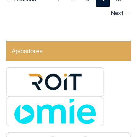
Next
→
Apoiadores