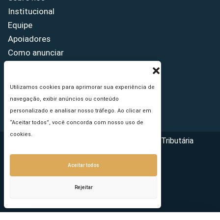
Institucional
Equipe
Apoiadores
Como anunciar
Fale conosco
Termos de uso
Utilizamos cookies para aprimorar sua experiência de
Política de privacidade
navegação, exibir anúncios ou conteúdo
Princípios Editoriais
personalizado e analisar nosso tráfego. Ao clicar em
“Aceitar todos”, você concorda com nosso uso de
cookies.
Copyright © 2026 - Portal da Reforma Tributária
Aceitar todos
Rejeitar
Seu e-mail