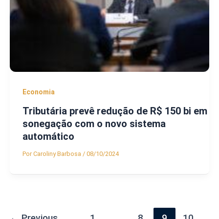
Economia
Tributária prevê redução de R$ 150 bi em
sonegação com o novo sistema
automático
Por
Caroliny Barbosa
/
08/10/2024
←
Previous
1
…
8
9
10