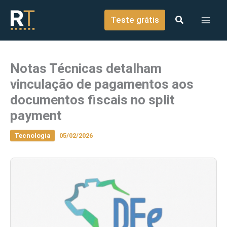
o
Ir para o conteúdo
conteúdo
Teste grátis
Notas Técnicas detalham
vinculação de pagamentos aos
documentos fiscais no split
payment
Tecnologia
05/02/2026