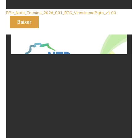
BPe_Nota_Tecnica_2026_001_RTC_VinculacaoPgto_v1.00
Baixar