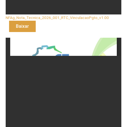
NFAg_Nota_Tecnica_2026_001_RTC_VinculacaoPgto_v1.00
Baixar