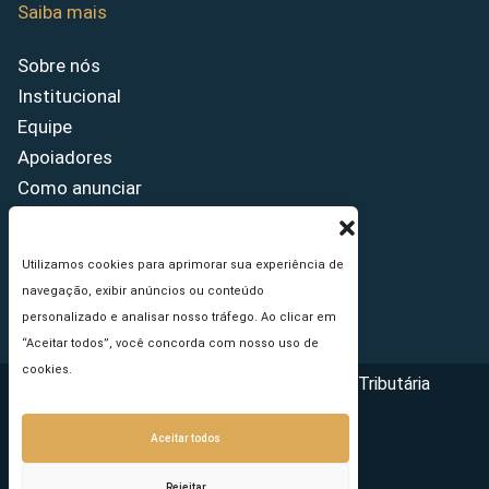
Saiba mais
Sobre nós
Institucional
Equipe
Apoiadores
Como anunciar
Fale conosco
Termos de uso
Utilizamos cookies para aprimorar sua experiência de
Política de privacidade
navegação, exibir anúncios ou conteúdo
Princípios Editoriais
personalizado e analisar nosso tráfego. Ao clicar em
“Aceitar todos”, você concorda com nosso uso de
cookies.
Copyright © 2026 - Portal da Reforma Tributária
Aceitar todos
Rejeitar