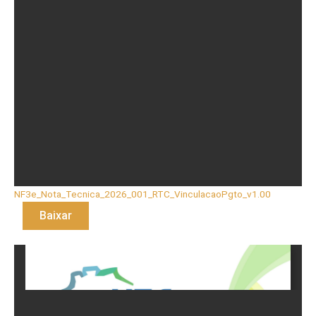
NF3e_Nota_Tecnica_2026_001_RTC_VinculacaoPgto_v1.00
Baixar