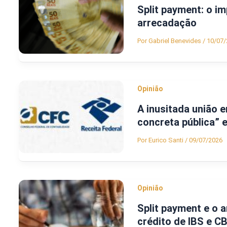
Split payment: o im
arrecadação
Por
Gabriel Benevides
/
10/07/
Opinião
A inusitada união e
concreta pública” 
Por
Eurico Santi
/
09/07/2026
Opinião
Split payment e o a
crédito de IBS e C