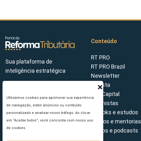
Conteúdo
RT PRO
Sua plataforma de
RT PRO Brazil
inteligência estratégica
Newsletter
Revista
Tax Capital
Utilizamos cookies para aprimorar sua experiência
Colunistas
de navegação, exibir anúncios ou conteúdo
E-books e estudos
personalizado e analisar nosso tráfego. Ao clicar
Cursos e mentorias
em “Aceitar todos”, você concorda com nosso uso
de cookies.
Vídeos e podcasts