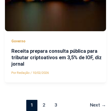
Governo
Receita prepara consulta pública para
tributar criptoativos em 3,5% de IOF, diz
jornal
Por
Redação
/
10/02/2026
1
2
3
Next
→