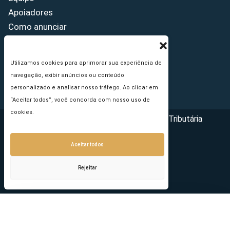
Apoiadores
Como anunciar
Fale conosco
Termos de uso
Utilizamos cookies para aprimorar sua experiência de
Política de privacidade
navegação, exibir anúncios ou conteúdo
Princípios Editoriais
personalizado e analisar nosso tráfego. Ao clicar em
“Aceitar todos”, você concorda com nosso uso de
cookies.
Copyright © 2026 - Portal da Reforma Tributária
Aceitar todos
Rejeitar
Seu e-mail