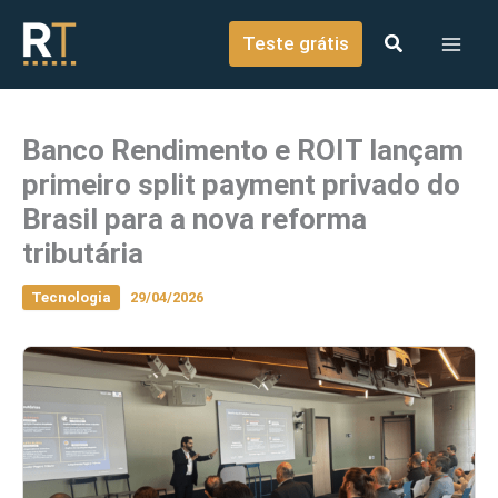
o
Ir para o conteúdo
conteúdo
Teste grátis
Banco Rendimento e ROIT lançam
primeiro split payment privado do
Brasil para a nova reforma
tributária
Tecnologia
29/04/2026