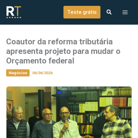
o
Ir para o conteúdo
conteúdo
Teste grátis
Coautor da reforma tributária
apresenta projeto para mudar o
Orçamento federal
Negócios
06/06/2026