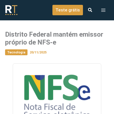
o
Ir para o conteúdo
conteúdo
Teste grátis
Distrito Federal mantém emissor
próprio de NFS-e
Tecnologia
20/11/2025