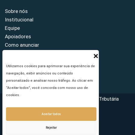
Sobre nós
Institucional
Equipe
Apoiadores
Como anunciar
Fale conosco
Termos de uso
Utilizamos cookies para aprimorar sua experiência de
Política de privacidade
navegação, exibir anúncios ou conteúdo
Princípios Editoriais
personalizado e analisar nosso tráfego. Ao clicar em
“Aceitar todos”, você concorda com nosso uso de
cookies.
Copyright © 2026 - Portal da Reforma Tributária
Aceitar todos
Rejeitar