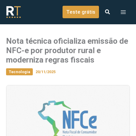
o
Ir para o conteúdo
conteúdo
Teste grátis
Nota técnica oficializa emissão de
NFC-e por produtor rural e
moderniza regras fiscais
Tecnologia
20/11/2025