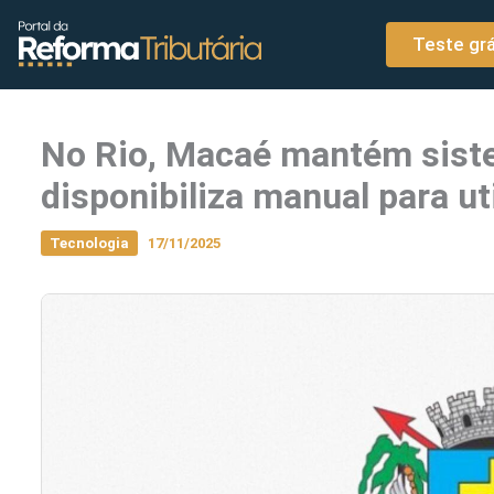
o
Ir para o conteúdo
conteúdo
Teste grá
No Rio, Macaé mantém siste
disponibiliza manual para ut
Tecnologia
17/11/2025