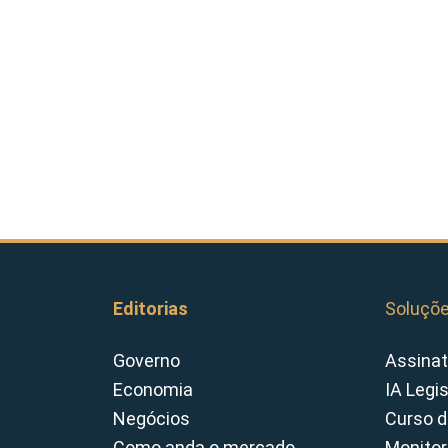
Editorias
Soluçõ
Governo
Assinat
Economia
IA Legi
Negócios
Curso d
Como anda o mercado
Monitor