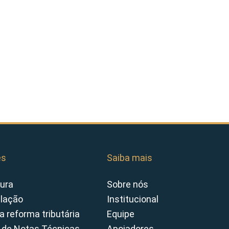
es
Saiba mais
ura
Sobre nós
slação
Institucional
a reforma tributária
Equipe
 de Notas Técnicas
Apoiadores