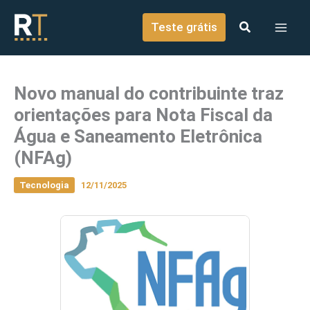
o
Ir para o conteúdo
conteúdo
Teste grátis
Novo manual do contribuinte traz
orientações para Nota Fiscal da
Água e Saneamento Eletrônica
(NFAg)
Tecnologia
12/11/2025