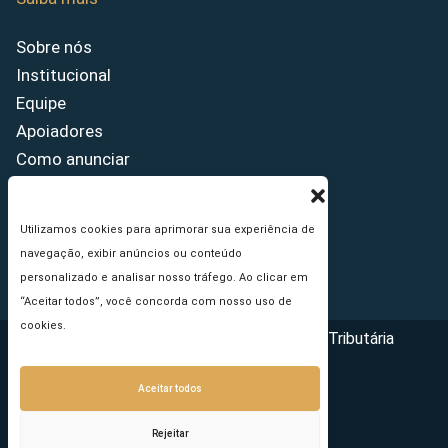
Sobre nós
Institucional
Equipe
Apoiadores
Como anunciar
Fale conosco
Termos de uso
Utilizamos cookies para aprimorar sua experiência de
Política de privacidade
navegação, exibir anúncios ou conteúdo
Princípios Editoriais
personalizado e analisar nosso tráfego. Ao clicar em
“Aceitar todos”, você concorda com nosso uso de
cookies.
Copyright © 2026 - Portal da Reforma Tributária
Aceitar todos
Rejeitar