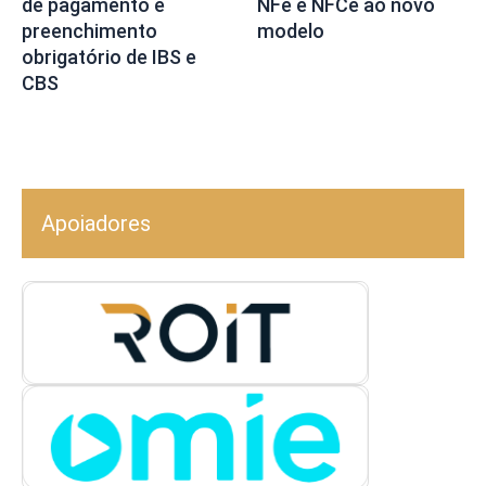
de pagamento e
NFe e NFCe ao novo
preenchimento
modelo
obrigatório de IBS e
CBS
Apoiadores