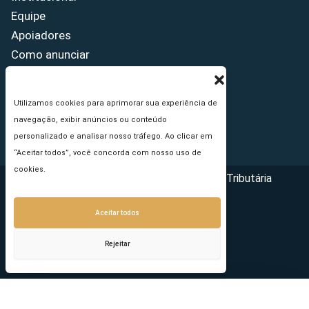
Equipe
Apoiadores
Como anunciar
Fale conosco
Termos de uso
Utilizamos cookies para aprimorar sua experiência de
Política de privacidade
navegação, exibir anúncios ou conteúdo
Princípios Editoriais
personalizado e analisar nosso tráfego. Ao clicar em
“Aceitar todos”, você concorda com nosso uso de
cookies.
Copyright © 2026 - Portal da Reforma Tributária
Aceitar todos
Rejeitar
Seu e-mail