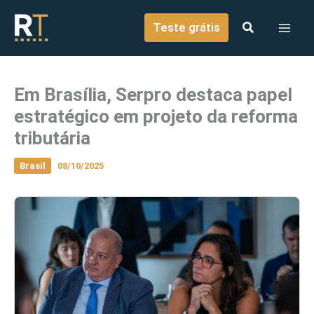
o
Ir para o conteúdo
conteúdo
Teste grátis
Em Brasília, Serpro destaca papel
estratégico em projeto da reforma
tributária
Brasil
08/10/2025