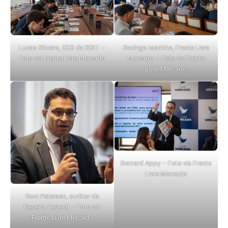
Lucas Ribeiro, CEO da ROIT –
Rodrigo Marinho, Frente Livre
Foto via Frente Livre Mercado
Mercado – Foto via Frente
Livre Mercado
Bernard Appy – Foto via Frente
Livre Mercado
Roni Peterson, auditor da
Receita Federal – Foto via
Frente Livre Mercado