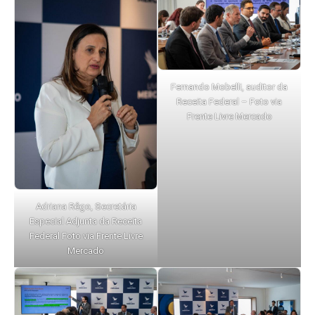
Fernando Mobelli, auditor da
Receita Federal – Foto via
Frente Livre Mercado
Adriana Rêgo, Secretária
Especial Adjunta da Receita
Federal Foto via Frente Livre
Mercado