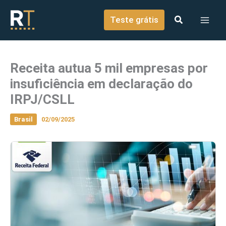
o
Ir para o conteúdo
conteúdo
Teste grátis
Receita autua 5 mil empresas por
insuficiência em declaração do
IRPJ/CSLL
Brasil
02/09/2025