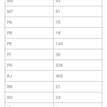
MS
43
MT
91
PA
75
PB
18
PE
143
PI
36
PR
328
RJ
405
RN
21
RO
24