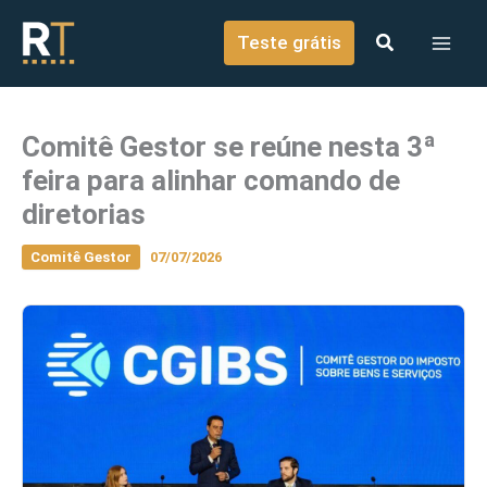
o
Ir para o conteúdo
conteúdo
Teste grátis
Comitê Gestor se reúne nesta 3ª
feira para alinhar comando de
diretorias
Comitê Gestor
07/07/2026