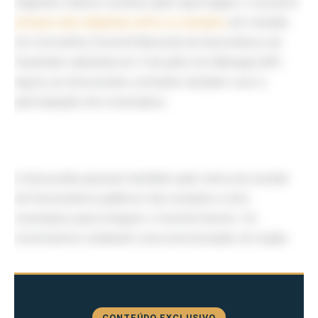
Segundo relatos ouvidos pela reportagem, o assunto
já havia sido debatido entre os estados
em reunião
do Comsefaz (Comitê Nacional de Secretários de
Fazenda) realizada em 3 de julho em Macapá (AP).
Agora, as discussões contarão também com a
participação dos municípios.
A discussão passará também pelo tema da cessão
de funcionários públicos dos estados e dos
municípios para integrar o Comitê Gestor. Os
movimentos sinalizam uma estruturação do órgão.
CONTEÚDO EXCLUSIVO