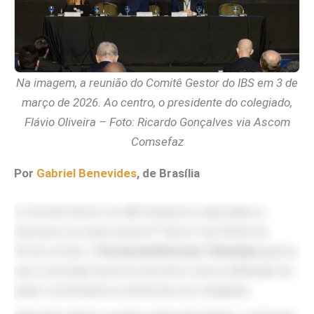
Na imagem, a reunião do Comitê Gestor do IBS em 3 de
março de 2026. Ao centro, o presidente do colegiado,
Flávio Oliveira – Foto: Ricardo Gonçalves via Ascom
Comsefaz
Por
Gabriel Benevides
, de Brasília
O Comitê Gestor do IBS (Imposto sobre Bens e
Serviços) se reúne nesta 3ª feira (7.jul.2026) de
forma virtual. O
Portal da Reforma Tributária
apurou
que o principal tema do encontro será a definição de
quem comandará as diretorias do colegiado.