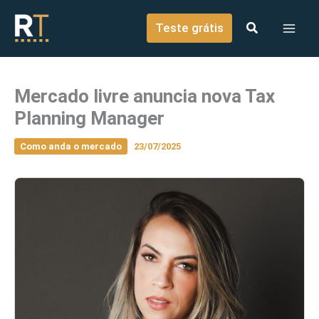
o
Ir para o conteúdo
conteúdo
Teste grátis
Mercado livre anuncia nova Tax
Planning Manager
Como anda o mercado
23/07/2025