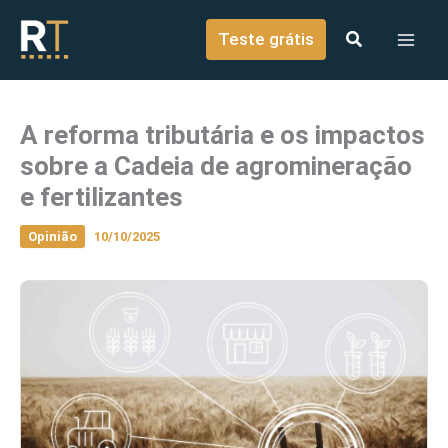
o
Ir para o conteúdo
conteúdo
Teste grátis
A reforma tributária e os impactos
sobre a Cadeia de agromineração
e fertilizantes
Opinião
10/10/2025