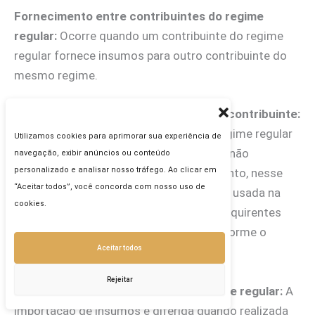
Fornecimento entre contribuintes do regime
regular:
Ocorre quando um contribuinte do regime
regular fornece insumos para outro contribuinte do
mesmo regime.
Fornecimento para produtor rural não contribuinte:
Acontece quando um contribuinte do regime regular
Utilizamos cookies para aprimorar sua experiência de
fornece insumos para um produtor rural não
navegação, exibir anúncios ou conteúdo
personalizado e analisar nosso tráfego. Ao clicar em
contribuinte do IBS e da CBS. O diferimento, nesse
“Aceitar todos”, você concorda com nosso uso de
caso, só se aplica à parcela dos insumos usada na
cookies.
produção de bens que são vendidos a adquirentes
com direito a créditos presumidos, conforme o
Aceitar todos
Artigo 168 da lei.
Rejeitar
Importação por contribuintes do regime regular:
A
importação de insumos é diferida quando realizada