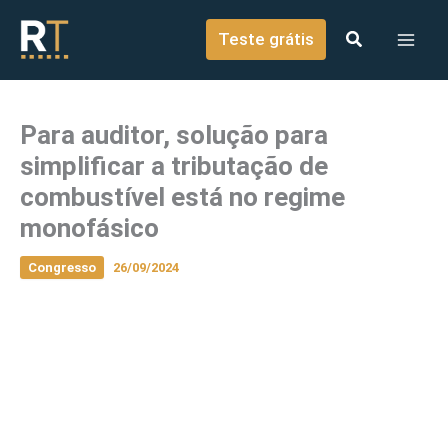
o
Ir para o conteúdo
conteúdo
Teste grátis
Para auditor, solução para
simplificar a tributação de
combustível está no regime
monofásico
Congresso
26/09/2024