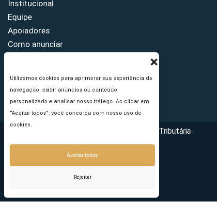
Institucional
Equipe
Apoiadores
Como anunciar
Fale conosco
Termos de uso
Utilizamos cookies para aprimorar sua experiência de
Política de privacidade
navegação, exibir anúncios ou conteúdo
Princípios Editoriais
personalizado e analisar nosso tráfego. Ao clicar em
“Aceitar todos”, você concorda com nosso uso de
cookies.
Copyright © 2026 - Portal da Reforma Tributária
Aceitar todos
Rejeitar
Seu e-mail