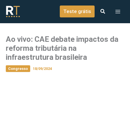
o
Ir para o conteúdo
conteúdo
Teste grátis
Ao vivo: CAE debate impactos da
reforma tributária na
infraestrutura brasileira
Congresso
18/09/2024