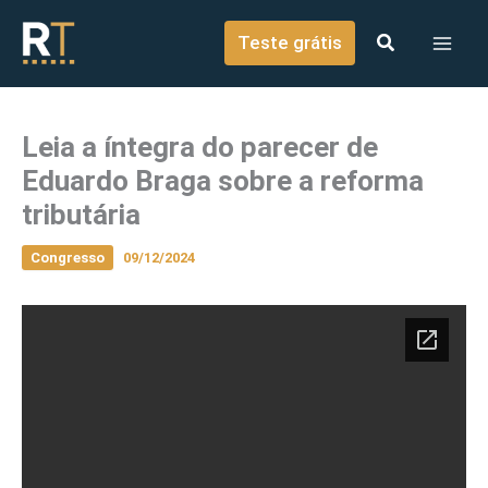
o
Ir para o conteúdo
conteúdo
Teste grátis
Leia a íntegra do parecer de
Eduardo Braga sobre a reforma
tributária
Congresso
09/12/2024