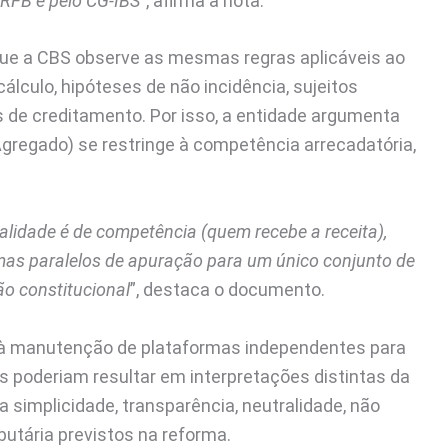
 RFB e pelo CG-IBS
”, afirma a nota.
 que a CBS observe as mesmas regras aplicáveis ao
lculo, hipóteses de não incidência, sujeitos
s de creditamento. Por isso, a entidade argumenta
Agregado) se restringe à competência arrecadatória,
dualidade é de competência (quem recebe a receita),
mas paralelos de apuração para um único conjunto de
o constitucional
”, destaca o documento.
à manutenção de plataformas independentes para
os poderiam resultar em interpretações distintas da
simplicidade, transparência, neutralidade, não
butária previstos na reforma.