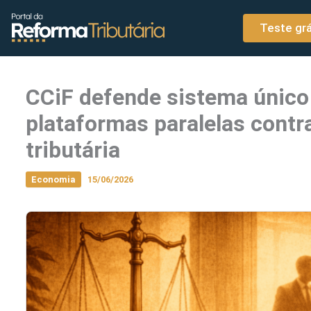
o
Ir para o conteúdo
conteúdo
Teste grá
CCiF defende sistema único 
plataformas paralelas cont
tributária
Economia
15/06/2026