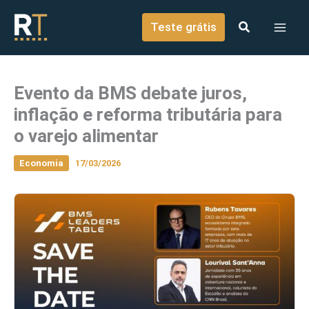
o
Ir para o conteúdo
conteúdo
Teste grátis
Evento da BMS debate juros,
inflação e reforma tributária para
o varejo alimentar
Economia
17/03/2026