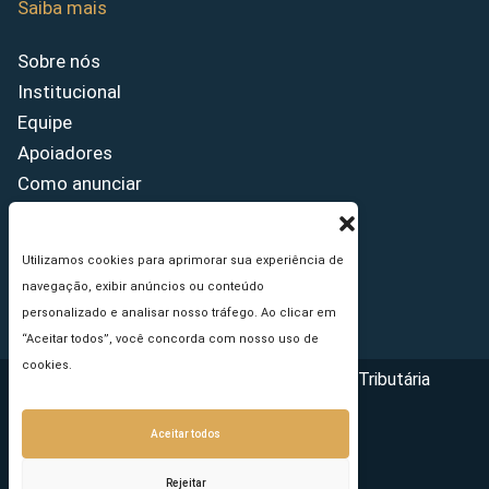
Saiba mais
Sobre nós
Institucional
Equipe
Apoiadores
Como anunciar
Fale conosco
Termos de uso
Utilizamos cookies para aprimorar sua experiência de
Política de privacidade
navegação, exibir anúncios ou conteúdo
Princípios Editoriais
personalizado e analisar nosso tráfego. Ao clicar em
“Aceitar todos”, você concorda com nosso uso de
cookies.
Copyright © 2026 - Portal da Reforma Tributária
Aceitar todos
Rejeitar