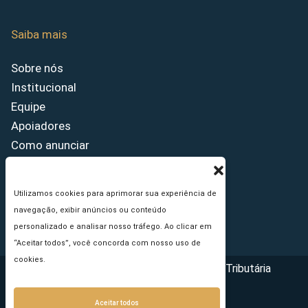
Saiba mais
Sobre nós
Institucional
Equipe
Apoiadores
Como anunciar
Fale conosco
Termos de uso
Utilizamos cookies para aprimorar sua experiência de
Política de privacidade
navegação, exibir anúncios ou conteúdo
Princípios Editoriais
personalizado e analisar nosso tráfego. Ao clicar em
“Aceitar todos”, você concorda com nosso uso de
cookies.
Copyright © 2026 - Portal da Reforma Tributária
Aceitar todos