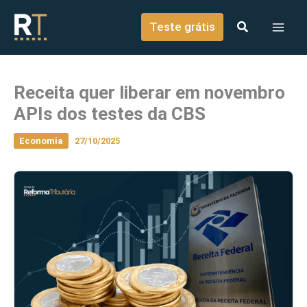
o
Ir para o conteúdo
conteúdo
Teste grátis
Receita quer liberar em novembro
APIs dos testes da CBS
Economia
27/10/2025