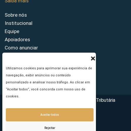
Saiba mais
Sobre nós
Institucional
Equipe
Apoiadores
Como anunciar
Fale conosco
Termos de uso
Utilizamos cookies para aprimorar sua experiência de
Política de privacidade
navegação, exibir anúncios ou conteúdo
Princípios Editoriais
personalizado e analisar nosso tráfego. Ao clicar em
“Aceitar todos”, você concorda com nosso uso de
cookies.
Copyright © 2026 - Portal da Reforma Tributária
Aceitar todos
Rejeitar