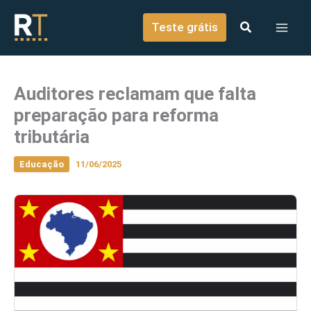
o
Ir para o conteúdo
conteúdo
Teste grátis
Auditores reclamam que falta
preparação para reforma
tributária
Educação
11/06/2025