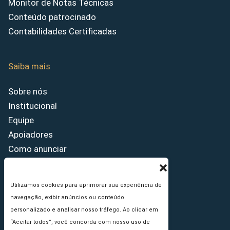
Monitor de Notas Técnicas
Conteúdo patrocinado
Contabilidades Certificadas
Saiba mais
Sobre nós
Institucional
Equipe
Apoiadores
Como anunciar
Fale conosco
Termos de uso
Utilizamos cookies para aprimorar sua experiência de
Política de privacidade
navegação, exibir anúncios ou conteúdo
Princípios Editoriais
personalizado e analisar nosso tráfego. Ao clicar em
“Aceitar todos”, você concorda com nosso uso de