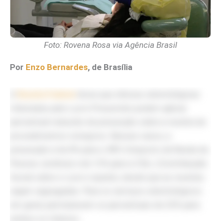
Foto: Rovena Rosa via Agência Brasil
Por
Enzo Bernardes
, de Brasília
A
Receita Federal
disse que clínicas odontológicas
tributadas pelo Lucro Presumido podem aplicar
percentual reduzido de presunção sobre a receita de
procedimentos cirúrgicos. Nesses casos, a
presunção é de 8% para o IRPJ (Imposto de Renda da
Pessoa Jurídica) e de 12% para a CSLL (Contribuição
Social sobre o Lucro Líquido), desde que as receitas
sejam segregadas. Para os serviços odontológicos
em geral, permanecem os percentuais de 32% para
ambos os tributos.