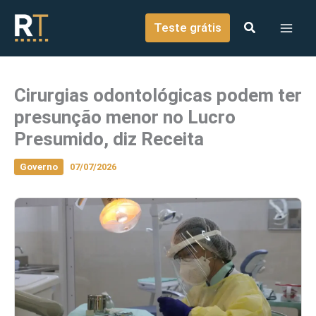
o
Ir para o conteúdo
conteúdo
Teste grátis
Cirurgias odontológicas podem ter
presunção menor no Lucro
Presumido, diz Receita
Governo
07/07/2026