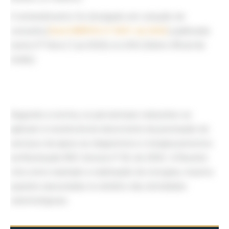
O entendimento foi divulgado em solução de
consulta (
Disit/SRRF03 nº 3031 de 2026
) publicada
nesta 3ª feira (7.jul.2026) no
DOU
(
Diário Oficial da
União
).
Segundo a norma, os percentuais reduzidos se
aplicam à receita bruta decorrente da prestação de
serviços de apoio ao diagnóstico e terapia previstos
na Resolução RDC Anvisa nº 50, de 2002. A Receita
cita como exemplo a realização de cirurgias, mesmo
quando executadas no âmbito das atividades
odontológicas.