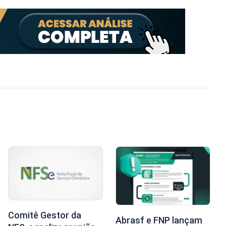
Comitê Gestor da
Abrasf e FNP lançam