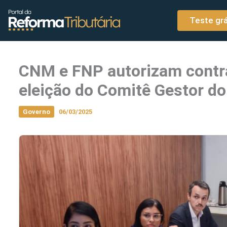
o
Ir para o conteúdo
conteúdo
Teste grá
CNM e FNP autorizam contr
eleição do Comitê Gestor do
Governo
06/03/2025