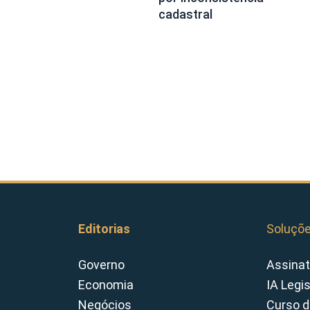
cadastral
Editorias
Soluçõ
Governo
Assinat
Economia
IA Legi
Negócios
Curso d