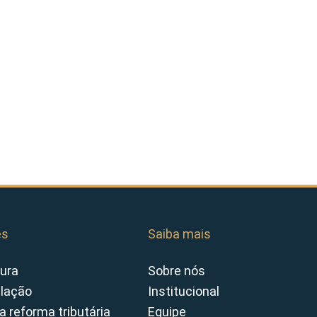
es
Saiba mais
ura
Sobre nós
slação
Institucional
a reforma tributária
Equipe