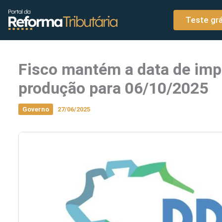
o
Ir para o conteúdo
conteúdo
Teste grá
Fisco mantém a data de imp
produção para 06/10/2025
Governo
27/06/2025