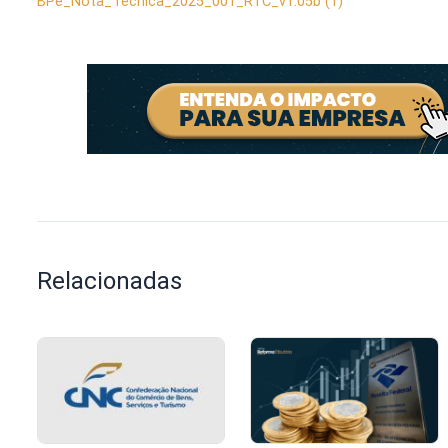
BPe_Nota_Tecnica_2025_001_RTC_v1.05b (1)
Relacionadas