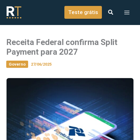
o
Ir para o conteúdo
conteúdo
Teste grátis
Receita Federal confirma Split
Payment para 2027
Governo
27/06/2025