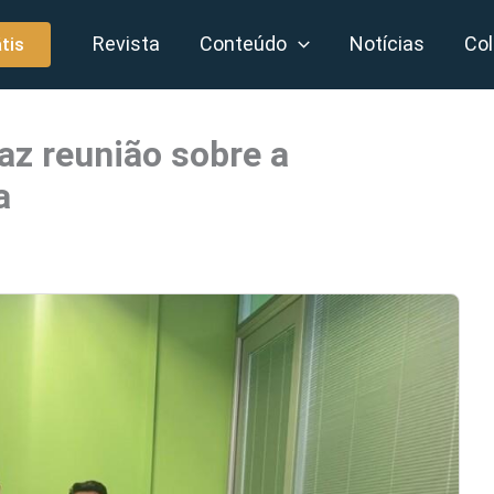
Revista
Conteúdo
Notícias
Col
tis
faz reunião sobre a
a