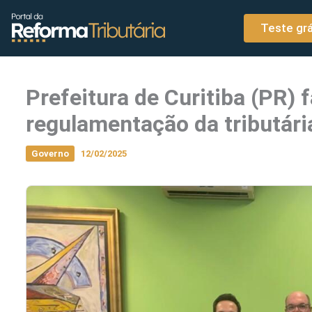
o
Ir para o conteúdo
conteúdo
Teste grá
Prefeitura de Curitiba (PR) 
regulamentação da tributári
Governo
12/02/2025