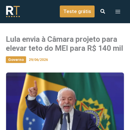
o
Ir para o conteúdo
conteúdo
Teste grátis
Lula envia à Câmara projeto para
elevar teto do MEI para R$ 140 mil
Governo
29/06/2026