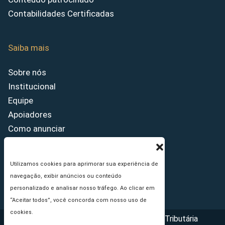
Contabilidades Certificadas
Saiba mais
Sobre nós
Institucional
Equipe
Apoiadores
Como anunciar
Fale conosco
Termos de uso
Utilizamos cookies para aprimorar sua experiência de
Política de privacidade
navegação, exibir anúncios ou conteúdo
Princípios Editoriais
personalizado e analisar nosso tráfego. Ao clicar em
“Aceitar todos”, você concorda com nosso uso de
cookies.
Copyright © 2026 - Portal da Reforma Tributária